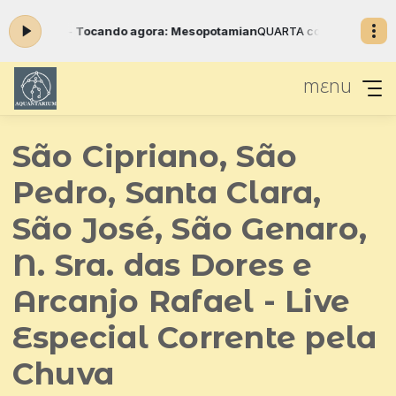
às 23:59 -
Tocando agora: Mesopotamian
QUARTA com Aquantarium d
MENU
São Cipriano, São
Pedro, Santa Clara,
São José, São Genaro,
N. Sra. das Dores e
Arcanjo Rafael - Live
Especial Corrente pela
Chuva