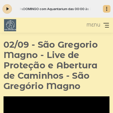
06h03m29s
DOMINGO com Aquantarium das 00:00 às 23:59 -
Tocando
MENU
02/09 - São Gregorio
Magno - Live de
Proteção e Abertura
de Caminhos - São
Gregório Magno